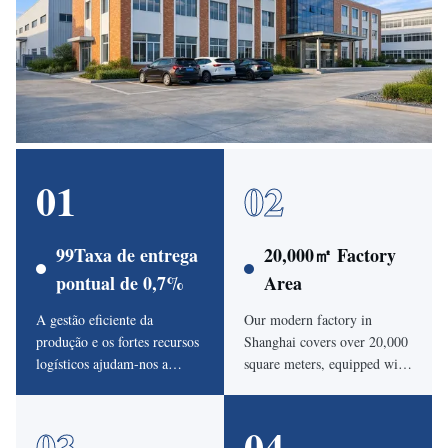
01
02
99Taxa de entrega
20,000㎡ Factory
pontual de 0,7%
Area
A gestão eficiente da
Our modern factory in
produção e os fortes recursos
Shanghai covers over 20,000
logísticos ajudam-nos a
square meters, equipped with
manter uma taxa média de
automatic cutting machines,
entrega dentro do prazo de
HF welding machines and
03
04
99,7%.
product testing systems.