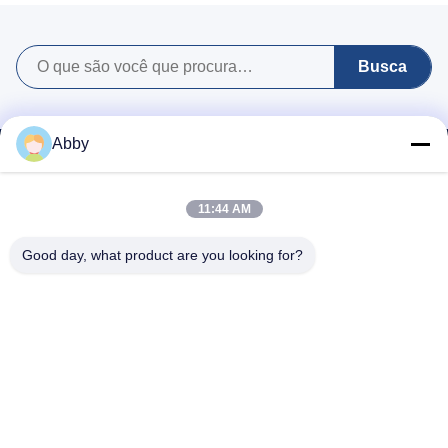
apoio, reordens ou
com as especificações
eventuais ajustamentos
acordadas.
futuros.
Busca
Abby
11:44 AM
Good day, what product are you looking for?
Whatsapp: 8618217250710
E-mail:
sales@shthqm.com
Nº 888, Estrada Filial Jinzhang, Cidade de Zhangyan, Distrito de
Jinshan, Cidade de Xangai, China