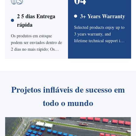
2 5 dias Entrega
3+ Years Warranty
rápida
Selected products enjoy up to
3 years warranty, and
Os produtos em estoque
lifetime technical support is
podem ser enviados dentro de
available for installation,
2 dias no mais rápido; Os
operation and maintenance.
produtos personalizados
começam a partir de 5 dias,
dependendo dos requisitos de
tamanho e design.
Projetos infláveis ​​de sucesso em
todo o mundo