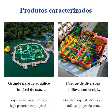
Produtos caracterizados
Grande parque aquático
Parque de diversões
inflável de uso
inflável comercial
personalizado Parque
projetado para crianças
Parque aquático inflável com
Grande parque de diversões
aquático flutuante para
Atividades Eventos de
lago panorâmico projetado
inflável projetado com
lago Pontos cênicos
festivais Operações de
para atrações turísticas de
escorregadores, pistas de