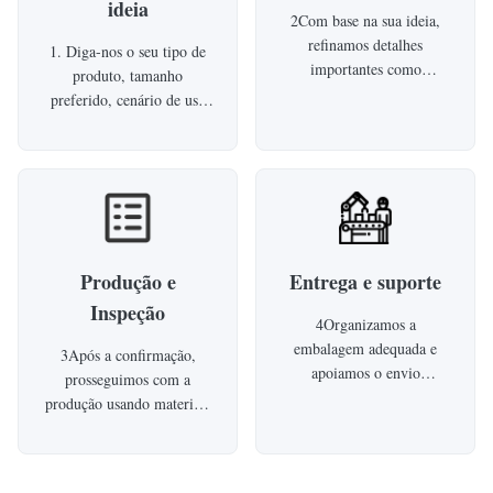
ideia
2Com base na sua ideia,
refinamos detalhes
1. Diga-nos o seu tipo de
importantes como
produto, tamanho
dimensões, cores, materiais
preferido, cenário de uso
e layout.Efeito visual e
ou imagens de referência.
custo, assegurando-se de
Seja para aluguer, eventos,
que corresponde ao seu
publicidade ou utilização
orçamento e à sua aplicação
formativa, começamos por
prevista.
compreender as suas reais
necessidades, incluindo
utilizadores-alvo e
Produção e
Entrega e suporte
condições de localização,
Inspeção
para podermos sugerir um
4Organizamos a
rumo adequado ao seu
embalagem adequada e
3Após a confirmação,
projeto.
apoiamos o envio
prosseguimos com a
internacional com base no
produção usando materiais
seu destino e cronograma.e
selecionados e processos
ficamos em contato após o
controlados.Qualidade
parto para ajudar com o
fiável e total conformidade